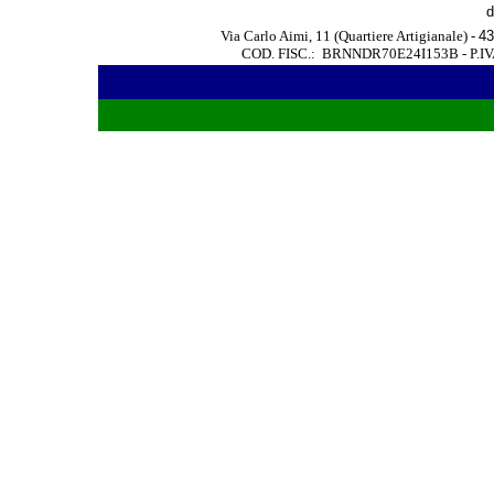
d
Via Carlo Aimi, 11 (Quartiere Artigianale) -
43
COD. FISC.: BRNNDR70E24I153B - P.IVA 